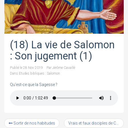
(18) La vie de Salomon
: Son jugement (1)
Publié le
28 Nov 2019
Par
Jérôme Cavaillé
Dans
Etudes bibliques : Salomon
Qu’est-ce que la Sagesse ?
Sortir de nos habitudes
Vrais et faux disciples de Christ