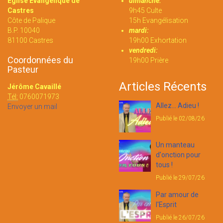
Eglise Evangélique de
dimanche:
Castres
9h45 Culte
Côte de Palique
15h Evangélisation
B.P. 10040
mardi:
81100 Castres
19h00 Exhortation
vendredi:
Coordonnées du
19h00 Prière
Pasteur
Articles Récents
Jérôme Cavaillé
Tél:
0760071973
Allez... Adieu !
Envoyer un mail
Publié le 02/08/26
Un manteau
d'onction pour
tous !
Publié le 29/07/26
Par amour de
l'Esprit
Publié le 26/07/26