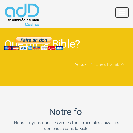
Toggl
navig
Que dit la Bible?
Accueil
Que dit la Bible?
Notre foi
Nous croyons dans les vérités fondamentales suivantes
contenues dans la Bible: