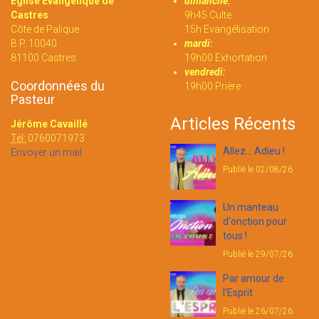
Eglise Evangélique de
dimanche:
Castres
9h45 Culte
Côte de Palique
15h Evangélisation
B.P. 10040
mardi:
81100 Castres
19h00 Exhortation
vendredi:
Coordonnées du
19h00 Prière
Pasteur
Articles Récents
Jérôme Cavaillé
Tél:
0760071973
Allez... Adieu !
Envoyer un mail
Publié le 02/08/26
Un manteau
d'onction pour
tous !
Publié le 29/07/26
Par amour de
l'Esprit
Publié le 26/07/26