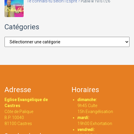
Te connais-tu selon l'Esprit ?
Publié le 19/07/26
Catégories
Catégories
Adresse
Horaires
Eglise Evangélique de
dimanche:
Castres
9h45 Culte
Côte de Palique
15h Evangélisation
B.P. 10040
mardi:
81100 Castres
19h00 Exhortation
vendredi: