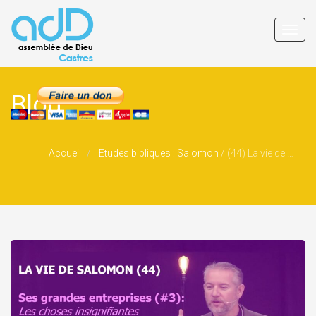
Toggl
navig
Blog
Accueil
Etudes bibliques : Salomon
/
(44) La vie de Salomon : Ses grandes entreprises (#3)