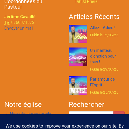
Coordonnées du
19h00 Prière
Pasteur
Articles Récents
Jérôme Cavaillé
Tél:
0760071973
Allez... Adieu !
Envoyer un mail
Publié le 02/08/26
Un manteau
d'onction pour
tous !
Publié le 29/07/26
Par amour de
l'Esprit
Publié le 26/07/26
Notre église
Rechercher
Notre équipe pastorale
Nous contacter
Notre foi