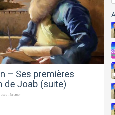
A
on – Ses premières
n de Joab (suite)
iques : Salomon