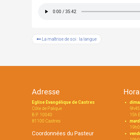
La maîtrise de soi : la langue
Adresse
Hora
Eglise Evangélique de Castres
dima
Côte de Palique
9h45 
B.P. 10040
15h E
81100 Castres
mardi
19h0
Coordonnées du Pasteur
vendr
19h00