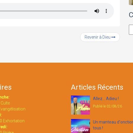
C
Ca
Revenir à Dieu
ires
Articles Récents
nche:
Allez... Adieu !
Culte
Publié le 02/08/26
vangélisation
:
0 Exhortation
Un manteau d'onctio
edi:
tous !
 Prière