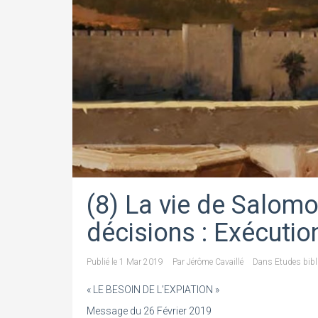
(8) La vie de Salom
décisions : Exécutio
Publié le
1 Mar 2019
Par
Jérôme Cavaillé
Dans
Etudes bibl
« LE BESOIN DE L’EXPIATION »
Message du 26 Février 2019