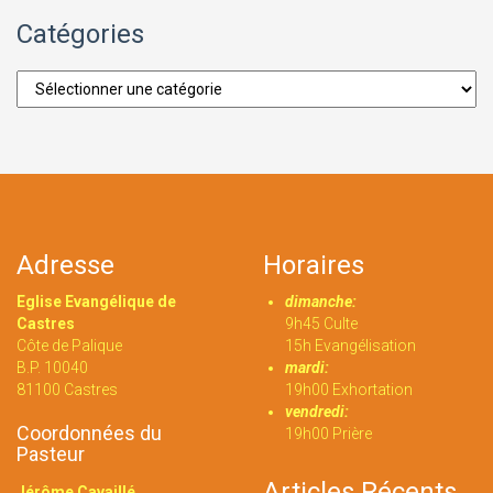
Catégories
Catégories
Adresse
Horaires
Eglise Evangélique de
dimanche:
Castres
9h45 Culte
Côte de Palique
15h Evangélisation
B.P. 10040
mardi:
81100 Castres
19h00 Exhortation
vendredi:
Coordonnées du
19h00 Prière
Pasteur
Articles Récents
Jérôme Cavaillé