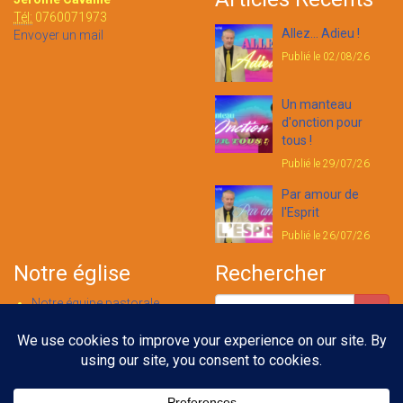
Tél:
0760071973
Allez... Adieu !
Envoyer un mail
Publié le 02/08/26
Un manteau
d'onction pour
tous !
Publié le 29/07/26
Par amour de
l'Esprit
Publié le 26/07/26
Notre église
Rechercher
Notre équipe pastorale
Nous contacter
Notre foi