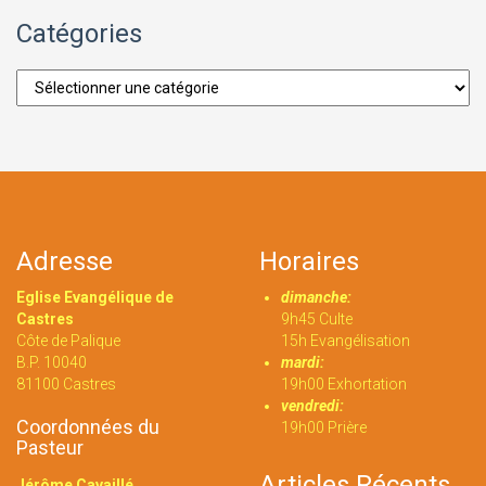
Catégories
Catégories
Adresse
Horaires
Eglise Evangélique de
dimanche:
Castres
9h45 Culte
Côte de Palique
15h Evangélisation
B.P. 10040
mardi:
81100 Castres
19h00 Exhortation
vendredi:
Coordonnées du
19h00 Prière
Pasteur
Articles Récents
Jérôme Cavaillé