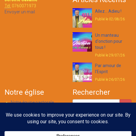
Tél:
0760071973
Allez... Adieu !
Envoyer un mail
Publié le 02/08/26
Un manteau
d'onction pour
tous !
Publié le 29/07/26
Par amour de
l'Esprit
Publié le 26/07/26
Notre église
Rechercher
Notre équipe pastorale
Nous contacter
Notre foi