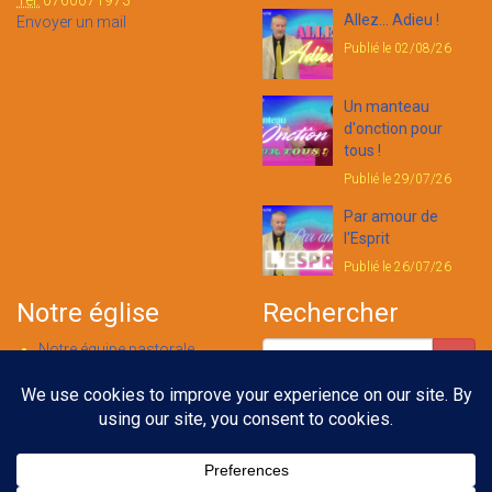
Tél:
0760071973
Allez... Adieu !
Envoyer un mail
Publié le 02/08/26
Un manteau
d'onction pour
tous !
Publié le 29/07/26
Par amour de
l'Esprit
Publié le 26/07/26
Notre église
Rechercher
Notre équipe pastorale
Nous contacter
Notre foi