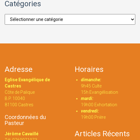
Catégories
Catégories
Adresse
Horaires
Eglise Evangélique de
dimanche:
Castres
9h45 Culte
Côte de Palique
15h Evangélisation
B.P. 10040
mardi:
81100 Castres
19h00 Exhortation
vendredi:
Coordonnées du
19h00 Prière
Pasteur
Articles Récents
Jérôme Cavaillé