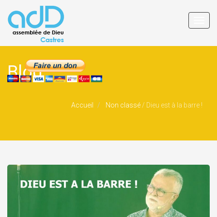
Toggl
navig
Blog
Accueil
Non classé
/
Dieu est à la barre !