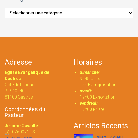
Catégories
Adresse
Horaires
Eglise Evangélique de
dimanche:
Castres
9h45 Culte
Côte de Palique
15h Evangélisation
B.P. 10040
mardi:
81100 Castres
19h00 Exhortation
vendredi:
Coordonnées du
19h00 Prière
Pasteur
Articles Récents
Jérôme Cavaillé
Tél:
0760071973
Allez... Adieu !