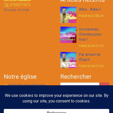
Tél:
0760071973
Allez... Adieu !
Envoyer un mail
Publié le 02/08/26
Un manteau
d'onction pour
tous !
Publié le 29/07/26
Par amour de
l'Esprit
Publié le 26/07/26
Notre église
Rechercher
Notre équipe pastorale
Nous contacter
Notre foi