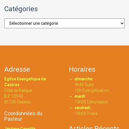
Catégories
Catégories
Adresse
Horaires
Eglise Evangélique de
dimanche:
Castres
9h45 Culte
Côte de Palique
15h Evangélisation
B.P. 10040
mardi:
81100 Castres
19h00 Exhortation
vendredi:
Coordonnées du
19h00 Prière
Pasteur
Articles Récents
Jérôme Cavaillé