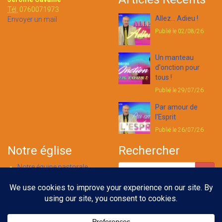
Tél:
0760071973
Allez... Adieu !
Envoyer un mail
Publié le 02/08/26
Un manteau
d'onction pour
tous !
Publié le 29/07/26
Par amour de
l'Esprit
Publié le 26/07/26
Notre église
Rechercher
Notre équipe pastorale
Nous contacter
Notre foi