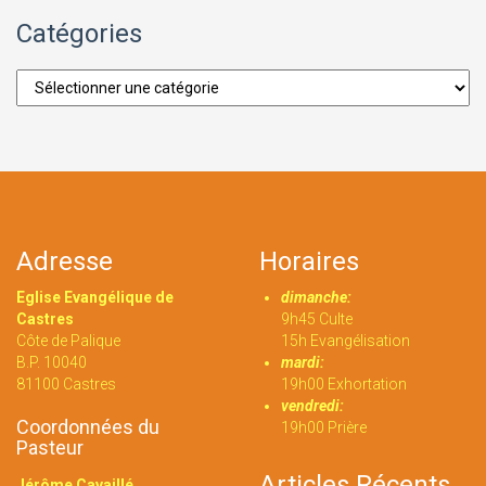
Catégories
Catégories
Adresse
Horaires
Eglise Evangélique de
dimanche:
Castres
9h45 Culte
Côte de Palique
15h Evangélisation
B.P. 10040
mardi:
81100 Castres
19h00 Exhortation
vendredi:
Coordonnées du
19h00 Prière
Pasteur
Articles Récents
Jérôme Cavaillé