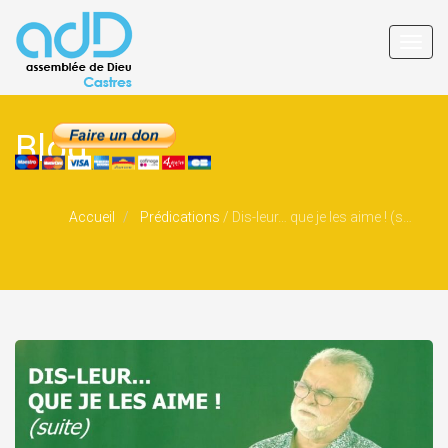
Toggl
navig
Blog
Accueil
Prédications
/
Dis-leur… que je les aime ! (suite)