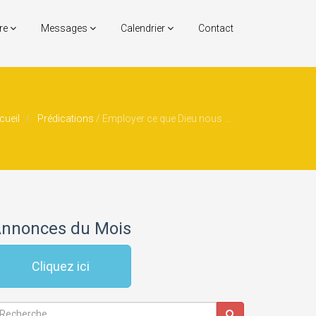
re
Messages
Calendrier
Contact
cueil
Prédications
/
Employer ce que Dieu nous a donné
nnonces du Mois
Cliquez ici