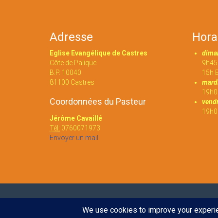
Adresse
Hora
Eglise Evangélique de Castres
dima
Côte de Palique
9h45 
B.P. 10040
15h E
81100 Castres
mardi
19h0
Coordonnées du Pasteur
vendr
19h00
Jérôme Cavaillé
Tél:
0760071973
Envoyer un mail
© 2016
Eglise évangélique de Castres
. Tout droit réserv