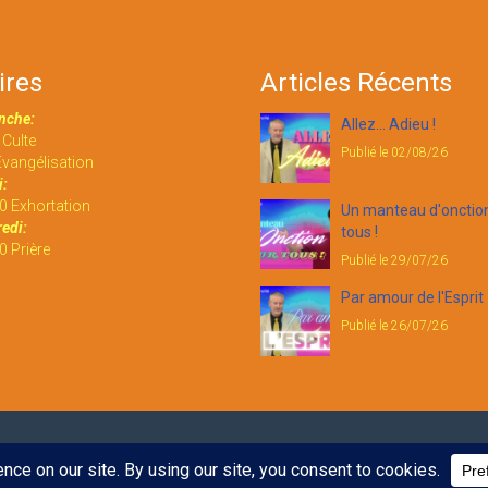
ires
Articles Récents
nche:
Allez... Adieu !
Culte
Publié le 02/08/26
vangélisation
:
0 Exhortation
Un manteau d'onctio
edi:
tous !
 Prière
Publié le 29/07/26
Par amour de l'Esprit
Publié le 26/07/26
é.