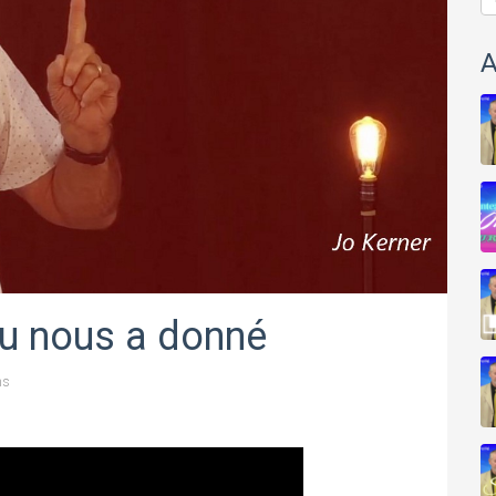
A
eu nous a donné
ns