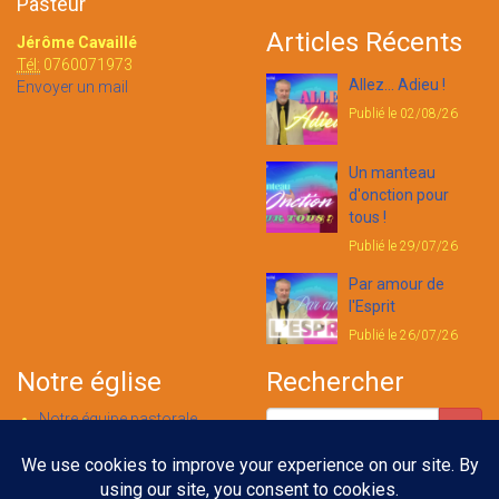
Pasteur
Articles Récents
Jérôme Cavaillé
Tél:
0760071973
Allez... Adieu !
Envoyer un mail
Publié le 02/08/26
Un manteau
d'onction pour
tous !
Publié le 29/07/26
Par amour de
l'Esprit
Publié le 26/07/26
Notre église
Rechercher
Notre équipe pastorale
Nous contacter
Notre foi