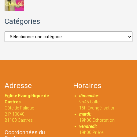
Catégories
Catégories
Adresse
Horaires
Eglise Evangélique de
dimanche:
Castres
9h45 Culte
Côte de Palique
15h Evangélisation
B.P. 10040
mardi:
81100 Castres
19h00 Exhortation
vendredi:
Coordonnées du
19h00 Prière