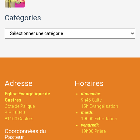
Catégories
Catégories
Adresse
Horaires
Eglise Evangélique de
dimanche:
Castres
9h45 Culte
Côte de Palique
15h Evangélisation
B.P. 10040
mardi:
81100 Castres
19h00 Exhortation
vendredi:
Coordonnées du
19h00 Prière
Pasteur