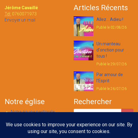
Articles Récents
Jérôme Cavaillé
Tél:
0760071973
Allez... Adieu !
Envoyer un mail
Publié le 02/08/26
Un manteau
d'onction pour
tous !
Publié le 29/07/26
Par amour de
l'Esprit
Publié le 26/07/26
Notre église
Rechercher
Notre équipe pastorale
Nous contacter
Notre foi