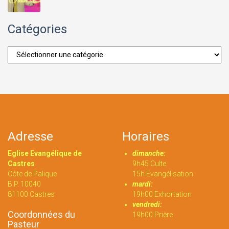
Catégories
Catégories
Adresse
Horaires
Eglise Evangélique de
dimanche:
Castres
9h45 Culte
Côte de Palique
15h Evangélisation
B.P. 10040
mardi:
81100 Castres
19h00 Exhortation
vendredi:
Coordonnées du
19h00 Prière
Pasteur