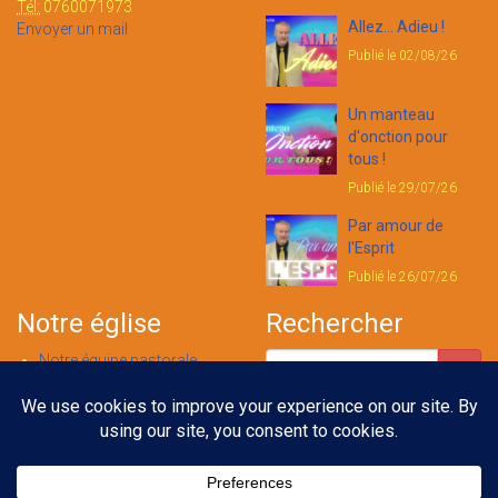
Tél:
0760071973
Allez... Adieu !
Envoyer un mail
Publié le 02/08/26
Un manteau
d'onction pour
tous !
Publié le 29/07/26
Par amour de
l'Esprit
Publié le 26/07/26
Notre église
Rechercher
Notre équipe pastorale
Nous contacter
Notre foi