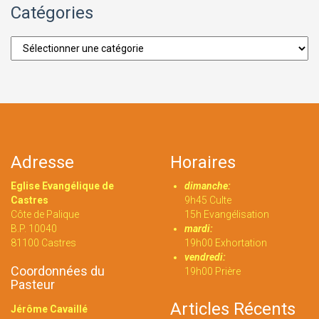
Catégories
Catégories
Adresse
Horaires
Eglise Evangélique de
dimanche:
Castres
9h45 Culte
Côte de Palique
15h Evangélisation
B.P. 10040
mardi:
81100 Castres
19h00 Exhortation
vendredi:
Coordonnées du
19h00 Prière
Pasteur
Articles Récents
Jérôme Cavaillé