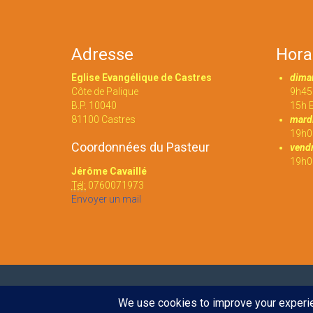
Adresse
Hora
Eglise Evangélique de Castres
dima
Côte de Palique
9h45 
B.P. 10040
15h E
81100 Castres
mardi
19h0
Coordonnées du Pasteur
vendr
19h00
Jérôme Cavaillé
Tél:
0760071973
Envoyer un mail
© 2016
Eglise évangélique de Castres
. Tout droit réserv