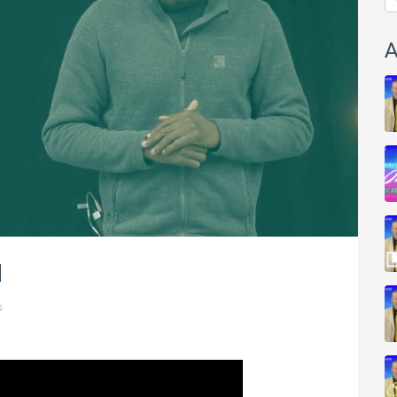
A
u
s