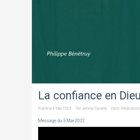
La confiance en Die
Publié le
4 Mai 2022
Par
Jérôme Cavaillé
Dans
Prédication
Message du 3 Mai 2022