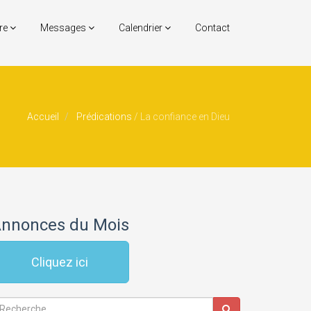
re
Messages
Calendrier
Contact
Accueil
Prédications
/
La confiance en Dieu
nnonces du Mois
Cliquez ici