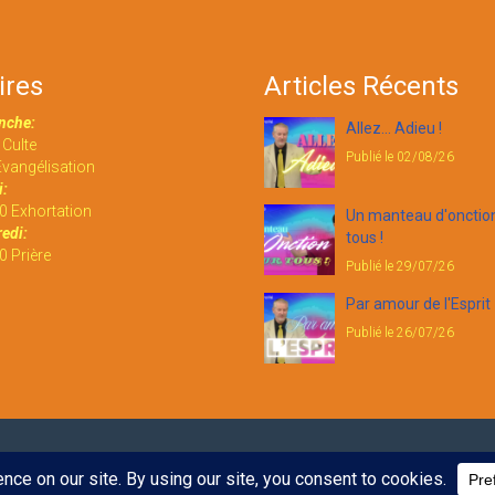
ires
Articles Récents
nche:
Allez... Adieu !
Culte
Publié le 02/08/26
vangélisation
:
0 Exhortation
Un manteau d'onctio
edi:
tous !
 Prière
Publié le 29/07/26
Par amour de l'Esprit
Publié le 26/07/26
é.