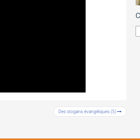
C
Ca
Des slogans évangéliques (5)