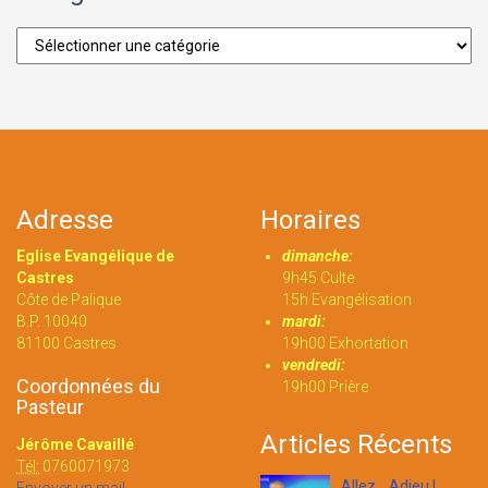
Catégories
Adresse
Horaires
Eglise Evangélique de
dimanche:
Castres
9h45 Culte
Côte de Palique
15h Evangélisation
B.P. 10040
mardi:
81100 Castres
19h00 Exhortation
vendredi:
Coordonnées du
19h00 Prière
Pasteur
Articles Récents
Jérôme Cavaillé
Tél:
0760071973
Allez... Adieu !