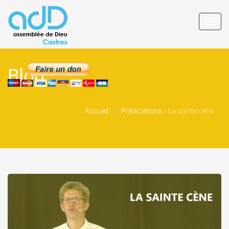
Toggl
navig
Blog
Accueil
Prédications
/
La sainte cène