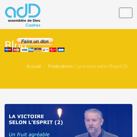
Toggl
navig
Blog
Accueil
Prédications
/
La victoire selon l’Esprit (2)