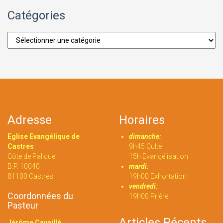
Catégories
Catégories
Adresse
Horaires
Eglise Evangélique de
dimanche:
Castres
9h45 Culte
Côte de Palique
15h Evangélisation
B.P. 10040
mardi:
81100 Castres
19h00 Exhortation
vendredi:
Coordonnées du
19h00 Prière
Pasteur
Articles Récents
Jérôme Cavaillé