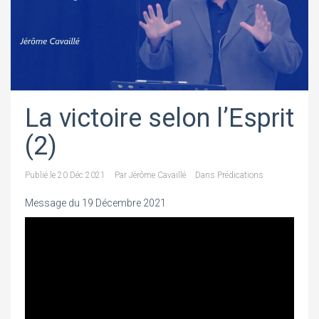
La victoire selon l’Esprit
(2)
Publié le
20 Déc 2021
Par
Jérôme Cavaillé
Dans
Prédications
Message du 19 Décembre 2021