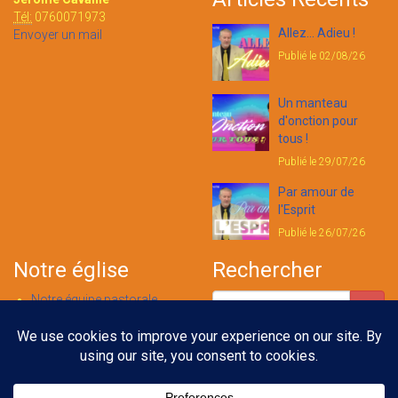
Tél:
0760071973
Allez... Adieu !
Envoyer un mail
Publié le 02/08/26
Un manteau
d'onction pour
tous !
Publié le 29/07/26
Par amour de
l'Esprit
Publié le 26/07/26
Notre église
Rechercher
Notre équipe pastorale
Nous contacter
Notre foi