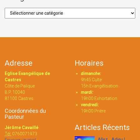
Catégories
Adresse
Horaires
Eglise Evangélique de
dimanche:
Castres
9h45 Culte
Côte de Palique
15h Evangélisation
B.P. 10040
mardi:
81100 Castres
19h00 Exhortation
vendredi:
Coordonnées du
19h00 Prière
Pasteur
Articles Récents
Jérôme Cavaillé
Tél:
0760071973
Allez... Adieu !