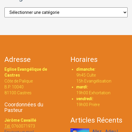
Catégories
Adresse
Horaires
Eglise Evangélique de
dimanche:
Castres
9h45 Culte
Côte de Palique
15h Evangélisation
B.P. 10040
mardi:
81100 Castres
19h00 Exhortation
vendredi:
Coordonnées du
19h00 Prière
Pasteur
Articles Récents
Jérôme Cavaillé
Tél:
0760071973
Allez... Adieu !