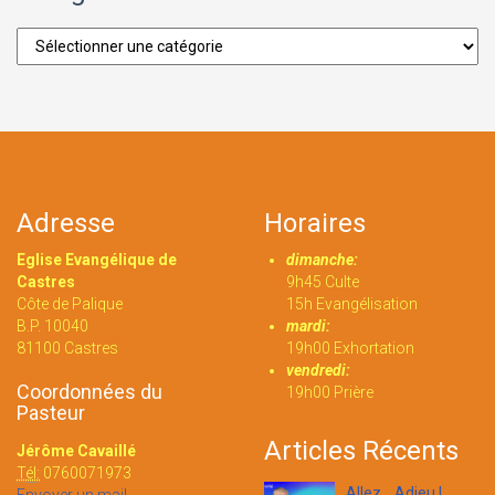
Catégories
Adresse
Horaires
Eglise Evangélique de
dimanche:
Castres
9h45 Culte
Côte de Palique
15h Evangélisation
B.P. 10040
mardi:
81100 Castres
19h00 Exhortation
vendredi:
Coordonnées du
19h00 Prière
Pasteur
Articles Récents
Jérôme Cavaillé
Tél:
0760071973
Allez... Adieu !