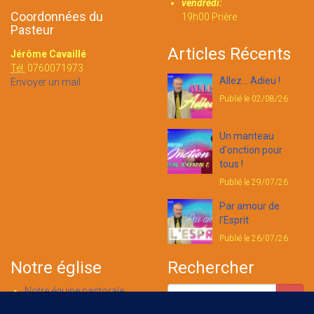
vendredi:
Coordonnées du
19h00 Prière
Pasteur
Articles Récents
Jérôme Cavaillé
Tél:
0760071973
Allez... Adieu !
Envoyer un mail
Publié le 02/08/26
Un manteau
d'onction pour
tous !
Publié le 29/07/26
Par amour de
l'Esprit
Publié le 26/07/26
Notre église
Rechercher
Notre équipe pastorale
Nous contacter