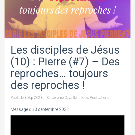
Les disciples de Jésus
(10) : Pierre (#7) – Des
reproches… toujours
des reproches !
Publié le
3 Sep 2023
Par
Jérôme Cavaillé
Dans
Prédications
Message du 3 septembre 2023