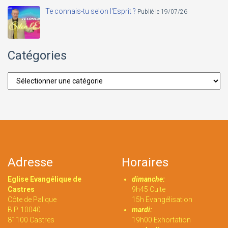
Te connais-tu selon l'Esprit ?
Publié le 19/07/26
Catégories
Catégories
Adresse
Horaires
Eglise Evangélique de
dimanche:
Castres
9h45 Culte
Côte de Palique
15h Evangélisation
B.P. 10040
mardi:
81100 Castres
19h00 Exhortation