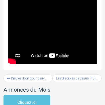
Dieu est bon pour ceux qui le craignent
Les disciples de Jésus (10) : Pierre (#7) – Qu’est-ce que Jésus pourrait me reprocher ? (1/2)
Annonces du Mois
Cliquez ici