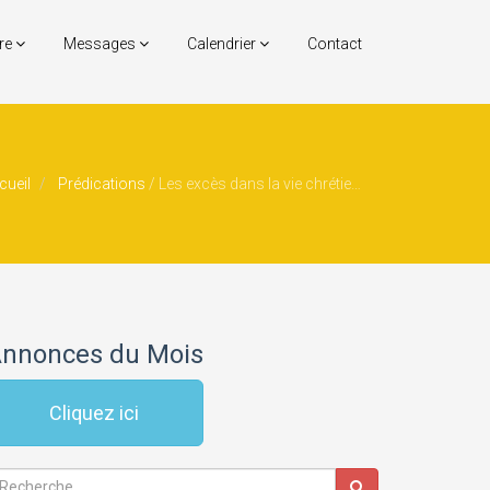
re
Messages
Calendrier
Contact
cueil
Prédications
/
Les excès dans la vie chrétienne
nnonces du Mois
Cliquez ici