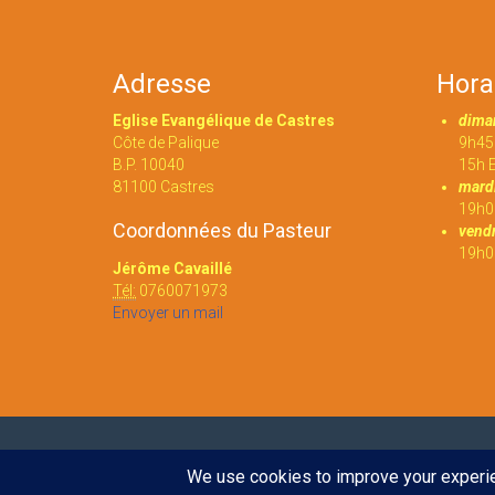
Adresse
Hora
Eglise Evangélique de Castres
dima
Côte de Palique
9h45 
B.P. 10040
15h E
81100 Castres
mardi
19h0
Coordonnées du Pasteur
vendr
19h00
Jérôme Cavaillé
Tél:
0760071973
Envoyer un mail
© 2016
Eglise évangélique de Castres
. Tout droit réserv