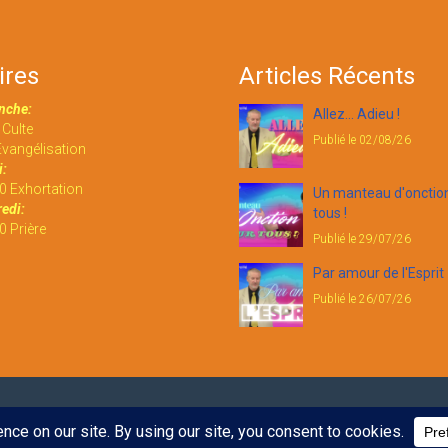
ires
Articles Récents
nche:
Allez... Adieu !
Culte
Publié le 02/08/26
vangélisation
:
0 Exhortation
Un manteau d'onctio
edi:
tous !
 Prière
Publié le 29/07/26
Par amour de l'Esprit
Publié le 26/07/26
é.