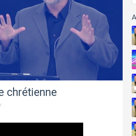
A
e chrétienne
s