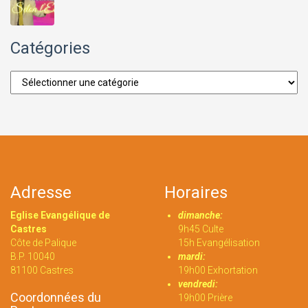
Catégories
Catégories
Adresse
Horaires
Eglise Evangélique de
dimanche:
Castres
9h45 Culte
Côte de Palique
15h Evangélisation
B.P. 10040
mardi:
81100 Castres
19h00 Exhortation
vendredi:
Coordonnées du
19h00 Prière