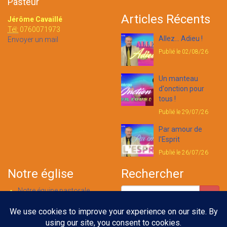
Pasteur
Articles Récents
Jérôme Cavaillé
Tél:
0760071973
Allez... Adieu !
Envoyer un mail
Publié le 02/08/26
Un manteau
d'onction pour
tous !
Publié le 29/07/26
Par amour de
l'Esprit
Publié le 26/07/26
Notre église
Rechercher
Notre équipe pastorale
Nous contacter
Notre foi