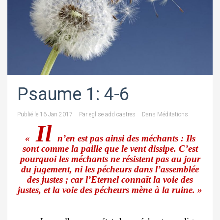
Psaume 1: 4-6
Publié le
16 Jan 2017
Par
eglise add castres
Dans
Méditations
Il
«
n’en est pas ainsi des méchants : Ils
sont comme la paille que le vent dissipe. C’est
pourquoi les méchants ne résistent pas au jour
du jugement, ni les pécheurs dans l’assemblée
des justes ; car l’Eternel connaît la voie des
justes, et la voie des pécheurs mène à la ruine. »