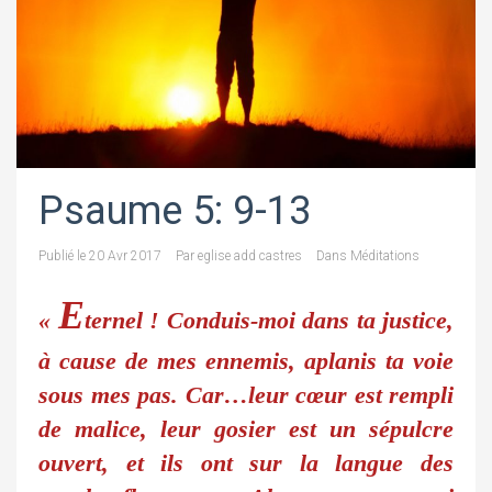
Psaume 5: 9-13
Publié le
20 Avr 2017
Par
eglise add castres
Dans
Méditations
E
«
ternel ! Conduis-moi dans ta justice,
à cause de mes ennemis, aplanis ta voie
sous mes pas. Car…leur cœur est rempli
de malice, leur gosier est un sépulcre
ouvert, et ils ont sur la langue des