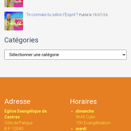
Te connais-tu selon l'Esprit ?
Publié le 19/07/26
Catégories
Catégories
Adresse
Horaires
Eglise Evangélique de
dimanche:
Castres
9h45 Culte
Côte de Palique
15h Evangélisation
B.P. 10040
mardi: