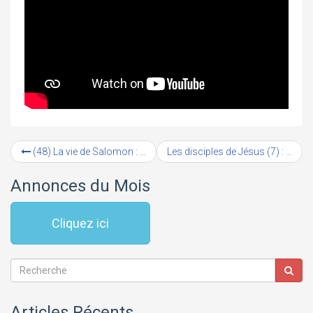
(48) La vie de Salomon : La reine de Saba (#2)
Les disciples de Jésus (7) : Simon le Zélote (#3) – Le zèle de ta Parole
Annonces du Mois
Cliquez ici
Articles Récents