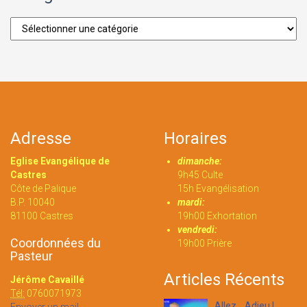
Catégories
Adresse
Horaires
Eglise Evangélique de
dimanche:
Castres
9h45 Culte
Côte de Palique
15h Evangélisation
B.P. 10040
mardi:
81100 Castres
19h00 Exhortation
vendredi:
Coordonnées du
19h00 Prière
Pasteur
Articles Récents
Jérôme Cavaillé
Tél:
0760071973
Allez... Adieu !