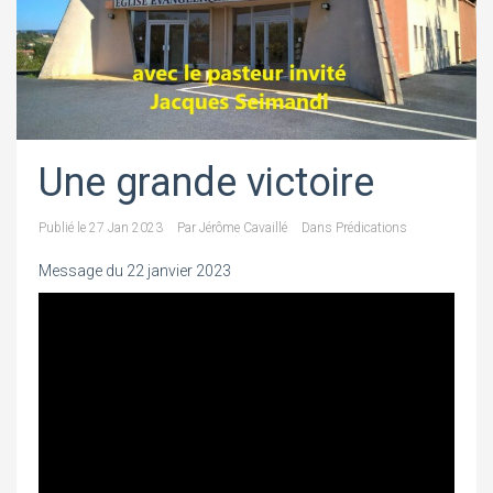
Une grande victoire
Publié le
27 Jan 2023
Par
Jérôme Cavaillé
Dans
Prédications
Message du 22 janvier 2023