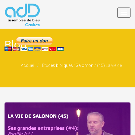
Toggl
navig
Blog
Accueil
Etudes bibliques : Salomon
/
(45) La vie de Salomon : Ses grandes entreprises (#4)