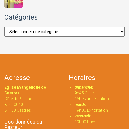
Catégories
Catégories
Adresse
Horaires
Eglise Evangélique de
dimanche:
Castres
9h45 Culte
Côte de Palique
15h Evangélisation
B.P. 10040
mardi:
81100 Castres
19h00 Exhortation
vendredi:
Coordonnées du
19h00 Prière
Pasteur