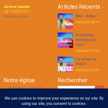
Articles Récents
Jérôme Cavaillé
Tél:
0760071973
Allez... Adieu !
Envoyer un mail
Publié le 02/08/26
Un manteau
d'onction pour
tous !
Publié le 29/07/26
Par amour de
l'Esprit
Publié le 26/07/26
Notre église
Rechercher
Notre équipe pastorale
Nous contacter
Notre foi