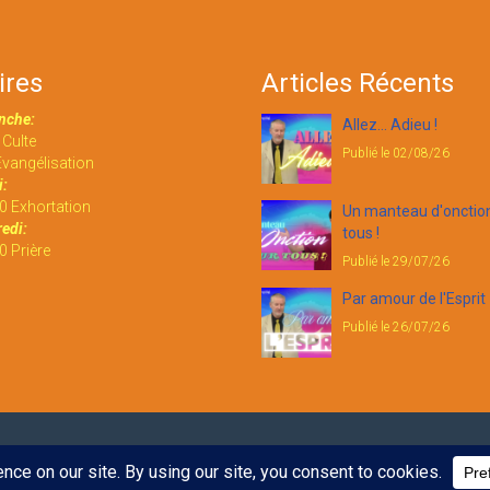
ires
Articles Récents
nche:
Allez... Adieu !
Culte
Publié le 02/08/26
vangélisation
:
0 Exhortation
Un manteau d'onctio
edi:
tous !
 Prière
Publié le 29/07/26
Par amour de l'Esprit
Publié le 26/07/26
é.