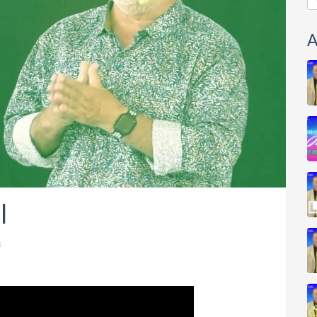
A
l
s