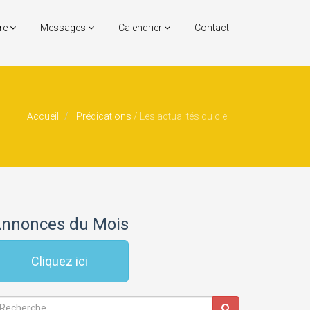
re
Messages
Calendrier
Contact
Accueil
Prédications
/
Les actualités du ciel
nnonces du Mois
Cliquez ici