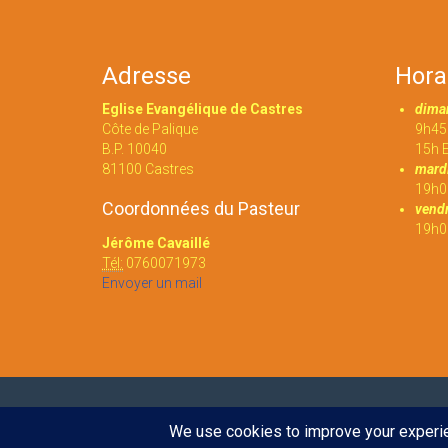
Adresse
Hora
Eglise Evangélique de Castres
dima
Côte de Palique
9h45 
B.P. 10040
15h E
81100 Castres
mardi
19h0
Coordonnées du Pasteur
vendr
19h00
Jérôme Cavaillé
Tél:
0760071973
Envoyer un mail
© 2016
Eglise évangélique de Castres
. Tout droit réserv