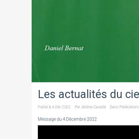
Les actualités du cie
Publié le
4 Déc 2022
Par
Jérôme Cavaillé
Dans
Prédication
Message du 4 Décembre 2022