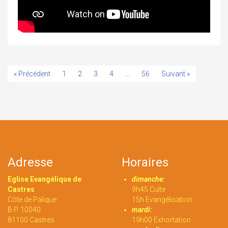
« Précédent
1
2
3
4
…
56
Suivant »
Adresse
Horaires
Eglise Evangélique de
dimanche:
Castres
9h45 Culte
Côte de Palique
15h Evangélisation
B.P. 10040
mardi:
81100 Castres
19h00 Exhortation