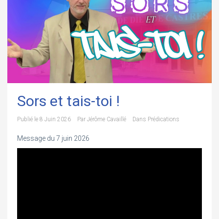
Sors et tais-toi !
Publié le
8 Juin 2026
Par
Jérôme Cavaillé
Dans
Prédications
Message du 7 juin 2026