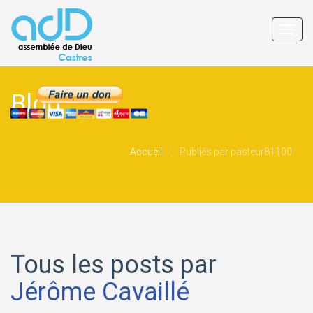
Toggl
navig
Blog
Accueil
Publiés par pasteur81100
Tous les posts par
Jérôme Cavaillé