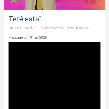
Tetélestaï
Publié le
10 Mai 2026
Par
Jérôme Cavaillé
Dans
Prédications
Message du 10 mai 2026