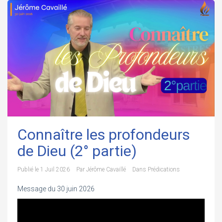
Connaître les profondeurs
de Dieu (2° partie)
Publié le
1 Juil 2026
Par
Jérôme Cavaillé
Dans
Prédications
Message du 30 juin 2026